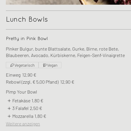
Lunch Bowls
Pretty in Pink Bowl
Pinker Bulgur, bunte Blattsalate, Gurke, Birne, rote Bete,
Blaubeeren, Avocado, Kürbiskerne, Feigen-Senf-Vinaigrette
Vegetarisch
Vegan
Einweg
12,90 €
Rebowl (zzgl. € 5,00 Pfand)
12,90 €
Pimp Your Bowl
Fetakäse
1,80 €
3 Falafel
2,50 €
Mozzarella
1,80 €
Weitere anzeigen